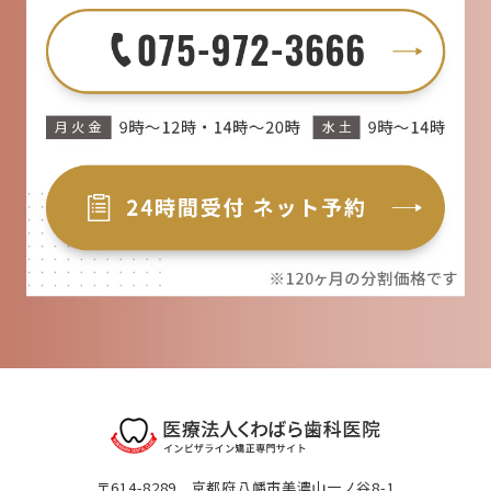
〒614-8289 京都府八幡市美濃山一ノ谷8-1