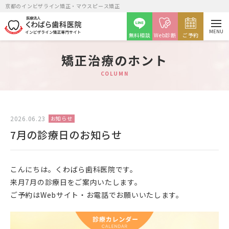
京都のインビザライン矯正・マウスピース矯正
MENU
無料相談
Web診断
ご予約
矯正治療のホント
COLUMN
矯正カウンセリング予約
2026.06.23
お知らせ
7月の診療日のお知らせ
月火金
水土
9時～12時・14時～20時
9時～14時
こんにちは。くわばら歯科医院です。
来月7月の診療日をご案内いたします。
ご予約はWebサイト・お電話でお願いいたします。