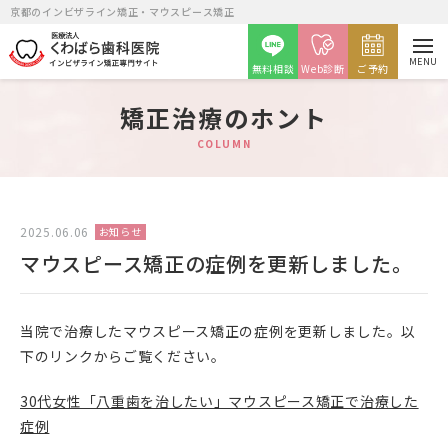
京都のインビザライン矯正・マウスピース矯正
MENU
無料相談
Web診断
ご予約
矯正治療のホント
COLUMN
矯正カウンセリング予約
2025.06.06
お知らせ
マウスピース矯正の症例を更新しました。
月火金
水土
9時～12時・14時～20時
9時～14時
当院で治療したマウスピース矯正の症例を更新しました。以
下のリンクからご覧ください。
30代女性「八重歯を治したい」マウスピース矯正で治療した
症例