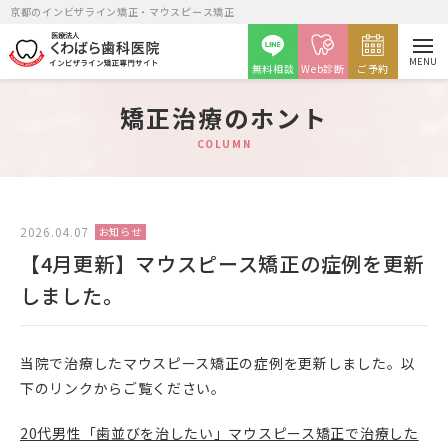
京都のインビザライン矯正・マウスピース矯正
MENU
無料相談
Web診断
ご予約
矯正治療のホント
COLUMN
矯正カウンセリング予約
2026.04.07
お知らせ
【4月更新】マウスピース矯正の症例を更新
しました。
月火金
水土
9時～12時・14時～20時
9時～14時
当院で治療したマウスピース矯正の症例を更新しました。以
下のリンクからご覧ください。
20代男性「歯並びを治したい」マウスピース矯正で治療した