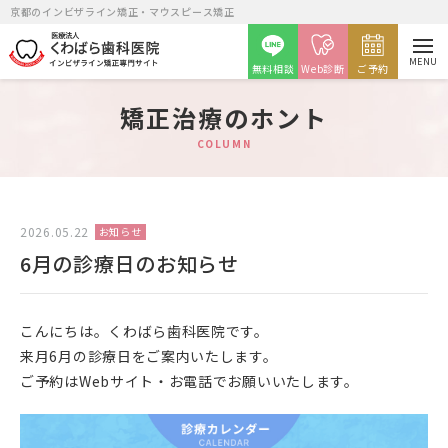
京都のインビザライン矯正・マウスピース矯正
MENU
無料相談
Web診断
ご予約
矯正治療のホント
COLUMN
矯正カウンセリング予約
2026.05.22
お知らせ
6月の診療日のお知らせ
月火金
水土
9時～12時・14時～20時
9時～14時
こんにちは。くわばら歯科医院です。
来月6月の診療日をご案内いたします。
ご予約はWebサイト・お電話でお願いいたします。