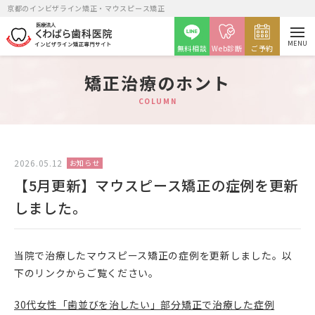
京都のインビザライン矯正・マウスピース矯正
MENU
無料相談
Web診断
ご予約
矯正治療のホント
COLUMN
矯正カウンセリング予約
2026.05.12
お知らせ
【5月更新】マウスピース矯正の症例を更新
しました。
月火金
水土
9時～12時・14時～20時
9時～14時
当院で治療したマウスピース矯正の症例を更新しました。以
下のリンクからご覧ください。
30代女性「歯並びを治したい」部分矯正で治療した症例