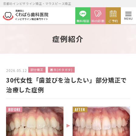
京都のインビザライン矯正・マウスピース矯正
MENU
無料相談
Web診断
ご予約
症例紹介
矯正カウンセリング予約
部分矯正
叢生(ガタガタ)
2026.05.12
30代女性「歯並びを治したい」部分矯正で
治療した症例
月火金
水土
9時～12時・14時～20時
9時～14時
BEFORE
AFTER